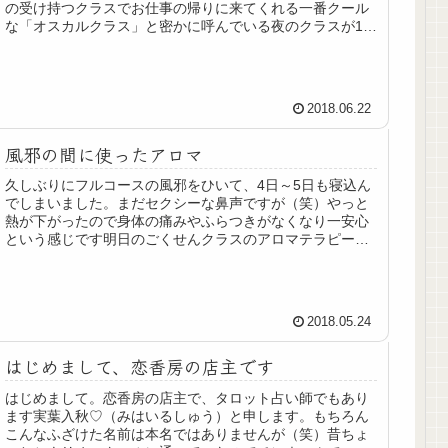
の受け持つクラスでお仕事の帰りに来てくれる一番クール
な「オスカルクラス」と密かに呼んでいる夜のクラスが1年
のうちで一番陽のエネルギーが高...
2018.06.22
風邪の間に使ったアロマ
久しぶりにフルコースの風邪をひいて、4日～5日も寝込ん
でしまいました。まだセクシーな鼻声ですが（笑）やっと
熱が下がったので身体の痛みやふらつきがなくなり一安心
という感じです明日のごくせんクラスのアロマテラピー講
座にはこのセクシー声をご披露い...
2018.05.24
はじめまして、恋香房の店主です
はじめまして。恋香房の店主で、タロット占い師でもあり
ます実葉入秋♡（みはいるしゅう）と申します。もちろん
こんなふざけた名前は本名ではありませんが（笑）昔ちょ