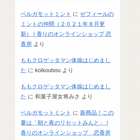
ベルガモットミント
に
ゼフィールの
ミントの仲間（２０２１年８月更
新） | 香りのオンラインショップ 恋
香房
より
ももクロゲッタマン体操はじめまし
た
に
koikoubou
より
ももクロゲッタマン体操はじめまし
た
に
和菓子屋女将みさ
より
ベルガモットミント
に
新商品！この
夏は「朝と夜のリセットみんと」 |
香りのオンラインショップ 恋香房