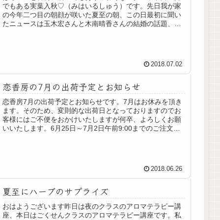
でもある実葉入秋♡（みはいるしゅう）です。先日我が家
の今年二つ目の朝顔が咲いた夏至の朝、この日最初に聞い
たニュースは玉木宏さんと木南晴香さんの結婚の話題、大
好きなお二人なので夏至の朝にとて...
2018.07.02
恋香房の7月の出荷予定とお知らせ
恋香房7月の出荷予定とお知らせです。7月はお休みを頂き
ます。そのため、変則的な出荷日となっておりますのでお
客様にはご不便をおかけいたしますが何卒、よろしくお願
いいたします。6月25日～7月2日午前9:00までのご注文分
→7月3日出荷予定※7...
2018.06.26
夏至にハーブのサプライズ
おはようございます昨日は夜のクラスのアロマテラピー講
座、本日はごくせんクラスのアロマテラピー講座です。私