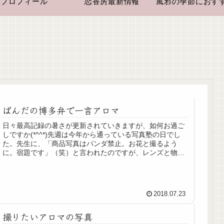
プロフィール
恋香房最新情報
ぱんだの博多弁で一言アロマ
日々最高記録の暑さが更新されていきますが、如何お過ご
しですか(*^^*)先週は今年から通っている写真塾の日でし
た。先生に、「商品写真はパンダ禁止。お花と撮るよう
に。宿題です」（笑）と言われたのですが、レンズと物撮
りのセッティングの練習をする...
2018.07.23
撮りたいアロマの写真