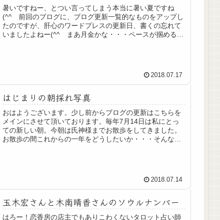
暑いですねー、とつい言ってしまう本当に暑い夏ですね
(^^ゞ前回のブログに、ブログ更新一覧的なものをアップし
たのですが、肝心のワードプレスの更新日、書くの忘れて
いましたよねー(^^ゞまあ月金かな・・・ペースが掴めるま
で未定でお願いします（笑）...
2018.07.17
はじまりの朝採れ写真
おはようございます。少し前からブログの更新はこちらを
メインにさせて頂いております。毎年7月14日は私にとっ
ての新しい朝。今朝は氏神様までお散歩をしてきました。
お散歩の間これからの一年をどうしたいか・・・そんな事
を考えながらぶらぶら…タロット...
2018.07.14
玉木宏さんと木南晴香さんのソウルナンバー
はろー！恋香房の店主でもありこわくないタロット占い師