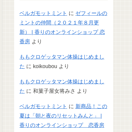
ベルガモットミント
に
ゼフィールの
ミントの仲間（２０２１年８月更
新） | 香りのオンラインショップ 恋
香房
より
ももクロゲッタマン体操はじめまし
た
に
koikoubou
より
ももクロゲッタマン体操はじめまし
た
に
和菓子屋女将みさ
より
ベルガモットミント
に
新商品！この
夏は「朝と夜のリセットみんと」 |
香りのオンラインショップ 恋香房