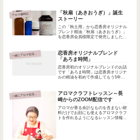
第2弾恋香房オリジナルブレンド「た
ゆたう」出来ました「たゆたう」季節
の変わり目になると身体も心も、少し
「秋扇（あきおうぎ）」誕生
アロマ歳時記
不安定になります。暑いのか寒いの
ストーリー
か...
この「秋土用」から恋香房オリジナル
ブレンド精油「秋扇（あきおうぎ）」
を恋香房会員様限定で発売しました詳
細はこちらのページにupしております
ので本日は秋扇ストーリーをお届けい
たします🎐「秋扇」という名前に込め
恋香房オリジナルブレンド
緒にアロマ生活はじめませんか
一
た想い“秋扇”は夏に使った扇を静か...
「あろま時間」
恋香房初のオリジナルブレンドのお話
です「あろま時間」は恋香房オリジナ
ルの精油を初めて作成してもう5年が
経ちました「あろま時間」のデビュー
は令和元年に令和商品を恋香房でも作
ってみようという事で「令和のあろま
アロマクラフトレッスン～長
緒にアロマ生活はじめませんか
一
時間」としてデビューしましたが、そ
崎からのZOOM配信です
の...
アロマが香る余計なものを含まない材
料だけでお顔にも使えるアロマクラフ
トを作れるようになるレッスン情報で
すおうちで受講できるZOOMを使用し
たアロマテラピーレッスンです2023年
は長崎に移住しましたのでお休みを頂
いておりましたがレッスン再開で...