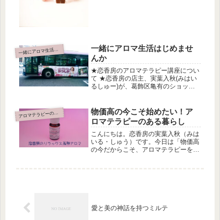
一緒にアロマ生活はじめませ
緒にアロマ生活はじめませんか
一
んか
★恋香房のアロマテラピー講座につい
て ★恋香房の店主、実葉入秋(みはい
るしゅー)が、葛飾区亀有のショッピ
ングモールアリオ亀有設立時からアリ
オ亀有内のセブンカルチャースクール
にて開催しているアロマテラピー講座
物価高の今こそ始めたい！ア
ロマテラピーの基本的なこと
ア
です。※今年3クラスすべて月に一
ロマテラピーのある暮らし
度...
こんにちは。恋香房の実葉入秋（みは
いる・しゅう）です。今日は「物価高
の今だからこそ、アロマテラピーを始
めてみませんか？」というお話ですア
ロマって「おしゃれ」「キラキラ」だ
けじゃない！アロマと聞くと、ディフ
ューザーで香りを焚いて「癒され
る〜」...
愛と美の神話を持つミルテ