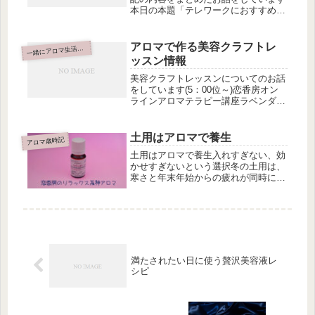
本日の本題「テレワークにおすすめ薔
薇水の使い方」少々いつもの恋香房と
は違う内容です。私はタロット占い師
でもありタロットは「変化を受け入れ
アロマで作る美容クラフトレ
緒にアロマ生活はじめませんか
一
る」所から運気が変わっていく事を
ッスン情報
教...
美容クラフトレッスンについてのお話
をしています(5：00位～)恋香房オン
ラインアロマテラピー講座ラベンダー
で仕上げる基本の美容クラフトレッス
ン概要日頃リクエストの多い美容クラ
フトに特化したＺＯＯＭでのレッスン
土用はアロマで養生
アロマ歳時記
です恋香房のアロマテラピー講座の...
土用はアロマで養生入れすぎない、効
かせすぎないという選択冬の土用は、
寒さと年末年始からの疲れが同時に出
やすい時期です今年はインフルエンザ
も流行り、私自身も今週、風邪をひい
て「今は養生中心にしよう」と思いま
した。そんな時期に大切なのは、何か
を...
満たされたい日に使う贅沢美容液レ
シピ