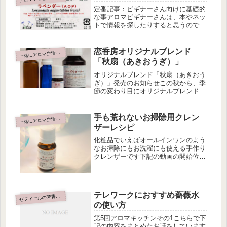
定番記事：ビギナーさん向けに基礎的
な事アロマビギナーさんは、本やネッ
トで情報を探したりすると思うのです
が、わかりやすく書いている本には、
ユーカリならユーカリの一般的な効能
だけが書いてあり深い情報が書いてい
恋香房オリジナルブレンド
緒にアロマ生活はじめませんか
一
なかったりします。同じ名前でも種類
「秋扇（あきおうぎ）」
が...
オリジナルブレンド「秋扇（あきおう
ぎ）」発売のお知らせこの秋から、季
節の変わり目にオリジナルブレンドを
発売しようと思っています。現在、恋
香房のSNS（X、Instagram）では
「季語×アロマ」 「季語×タロット」
手も荒れないお掃除用クレン
緒にアロマ生活はじめませんか
一
で発信しています。この世...
ザーレシピ
化粧品でいえばオールインワンのよう
なお掃除にもお洗濯にも使える手作り
クレンザーです下記の動画の開始位置
からこちらの記事のお話をしています
下記のレシピはこうしたおうち焼き肉
など油汚れなどを洗う時に便利なレシ
ピです。私はこれを洗濯の際にも一緒
テレワークにおすすめ薔薇水
ゼ
に...
フィールの芳香蒸留水
の使い方
第5回アロマキッチンその1こちらで下
記の内容をまとめたお話をしています