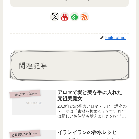
koikoubou
関連記事
アロマで愛と美を手に入れた
緒にアロマ生活はじめませんか
一
元祖美魔女
2019年の恋香房アロマテラピー講座の
テーマは「素材を極める」です。昨年
は新しいお仲間も増えましたので「初
心に返る」でした。何種類もの精油を
知るのもいいと思うのですが、今は殺
伐とした時代なので「素材そのもの持
イランイランの香水レシピ
恋
香房夏の定番レシピ
つ力や優しさ」みたいなものを丁寧...