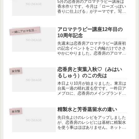
5月の恋香房のアロマテラピー講座は
香水作りです。今月は「ローズっぽい
香りに仕上げる」がテーマです。写真
はお散歩の途中でみつけたバラです。
すごく小さくて可憐なバラ。なんとい
う品種なんでしょう？香水作りはとて
アロマテラピー講座12年目の
緒にアロマ生活はじめませんか
一
も楽しくテンションが上がりますし、
10周年記念
「...
先週末は恋香房アロマテラピー講座初
の記念イベントをごく内輪だけでささ
やかにやりました。恋香房のアロマテ
ラピー講座はアリオ亀有設立当時から
2階にあるセブンカルチャースクール
にて開講させて頂いております。なん
恋香房と実葉入秋♡（みはい
未分類
と！一番長い生徒さんは12年継続し
るしゅう）のこの先は
て...
本日より10月が始まりました。東京は
台風一過の晴れ渡る空です。一昨日ア
メブロに、恋香房のメインブランド、
「ゼフィール」の価格が10月9日より
変更されるお知らせを致しました。記
事はこちらそれに伴い恋香房カラーミ
精製水と芳香蒸留水の違い
未分類
ー店OPENから、本店として長き...
先日虫よけのレシピをアップしました
が、恋香房のレシピには基材に精製水
を使う事はほぼありません。ネットに
は趣味でアロマをやっている人のレシ
ピからお仕事でいくつもの症例を見て