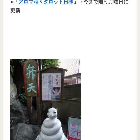
●「
アロマ時々タロット日和
」：今まで通り月曜日に
更新